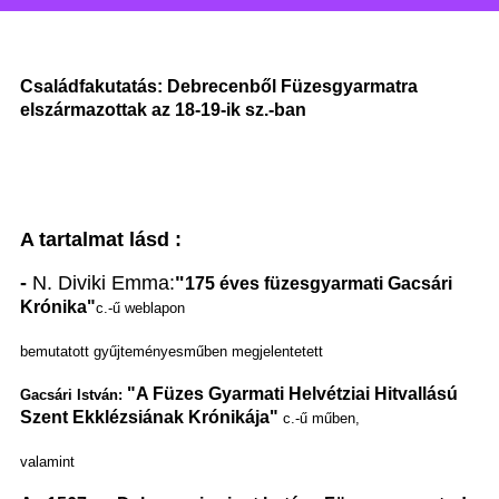
Családfakutatás: Debrecenből Füzesgyarmatra
elszármazottak az 18-19-ik sz.-ban
A tartalmat lásd :
-
N. Diviki Emma:
"
175 éves füzesgyarmati Gacsári
Krónika"
c.-ű weblapon
bemutatott
gyűjteményesműben
megjelentetett
"A Füzes Gyarmati Helvétziai Hitvallású
Gacsári István:
Szent Ekklézsiának Krónikája"
c.-ű műben,
valamint