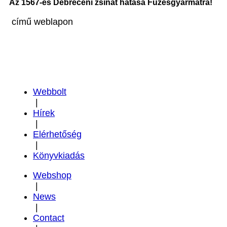
Az 1567-es Debreceni zsinat hatása Füzesgyarmatra!
című weblapon
Webbolt
|
Hírek
|
Elérhetőség
|
Könyvkiadás
Webshop
|
News
|
Contact