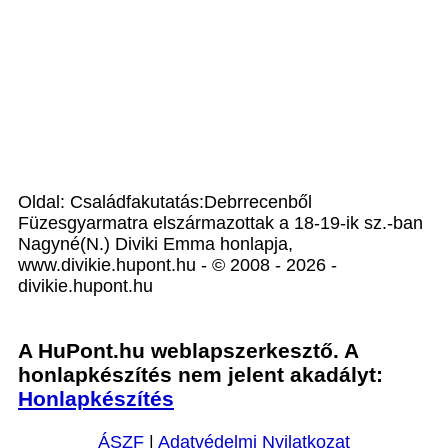
Oldal: Családfakutatás:Debrrecenből
Füzesgyarmatra elszármazottak a 18-19-ik sz.-ban
Nagyné(N.) Diviki Emma honlapja,
www.divikie.hupont.hu - © 2008 - 2026 -
divikie.hupont.hu
A HuPont.hu weblapszerkesztő. A
honlapkészítés nem jelent akadályt:
Honlapkészítés
ÁSZF
|
Adatvédelmi Nyilatkozat